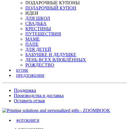
ПОДАРОЧНЫE КУПОНЫ
ПОДАРОЧНЫЙ КУПОН
ИДЕИ
ДЛЯ ШКОЛ
СВАДЬБА
КРЕСТИНЫ
ПУТЕШЕСТВИЯ
МАМЕ
ПАПЕ
ДЛЯ ДЕТЕЙ
БАБУШКЕ И ДЕДУШКЕ
ДЕНЬ ВСЕХ ВЛЮБЛЁННЫХ
РОЖДЕСТВО
БУТИК
ПРЕДЛОЖЕНИЯ
Поддержка
Производства и доставка
Оставить отзыв
ФОТОКНИГИ