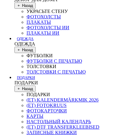
Назад
УКРАСЬТЕ СТЕНУ
ФОТОХОЛСТЫ
ПЛАКАТЫ
ФОТОХОЛСТЫ ИИ
ПЛАКАТЫ ИИ
ОДЕЖДА
ОДЕЖДА
Назад
ФУТБОЛКИ
ФУТБОЛКИ С ПЕЧАТЬЮ
ТОЛСТОВКИ
ТОЛСТОВКИ С ПЕЧАТЬЮ
ПОДАРКИ
ПОДАРКИ
Назад
ПОДАРКИ
(ET) KALENDERMÄRKMIK 2026
(ET) FOTOKRUUS
ФОТОКАРТОЧКИ
КАРТЫ
НАСТОЛЬНЫЙ КАЛЕНДАРЬ
(ET) DTF TRANSFERKLEEBISED
ЗАПИСНЫE КНИЖКИ