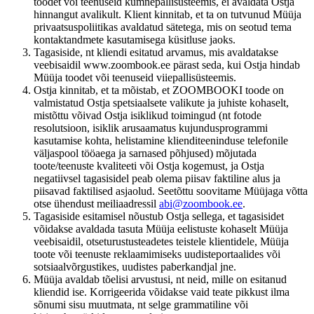
toodet või teenuseid kümnepallisüsteemis, ei avaldata Ostja
hinnangut avalikult. Klient kinnitab, et ta on tutvunud Müüja
privaatsuspoliitikas avaldatud sätetega, mis on seotud tema
kontaktandmete kasutamisega küsitluse jaoks.
Tagasiside, nt kliendi esitatud arvamus, mis avaldatakse
veebisaidil www.zoombook.ee pärast seda, kui Ostja hindab
Müüja toodet või teenuseid viiepallisüsteemis.
Ostja kinnitab, et ta mõistab, et ZOOMBOOKI toode on
valmistatud Ostja spetsiaalsete valikute ja juhiste kohaselt,
mistõttu võivad Ostja isiklikud toimingud (nt fotode
resolutsioon, isiklik arusaamatus kujundusprogrammi
kasutamise kohta, helistamine klienditeeninduse telefonile
väljaspool tööaega ja sarnased põhjused) mõjutada
toote/teenuste kvaliteeti või Ostja kogemust, ja Ostja
negatiivsel tagasisidel peab olema piisav faktiline alus ja
piisavad faktilised asjaolud. Seetõttu soovitame Müüjaga võtta
otse ühendust meiliaadressil
abi@zoombook.ee
.
Tagasiside esitamisel nõustub Ostja sellega, et tagasisidet
võidakse avaldada tasuta Müüja eelistuste kohaselt Müüja
veebisaidil, otseturustusteadetes teistele klientidele, Müüja
toote või teenuste reklaamimiseks uudisteportaalides või
sotsiaalvõrgustikes, uudistes paberkandjal jne.
Müüja avaldab tõelisi arvustusi, nt neid, mille on esitanud
kliendid ise. Korrigeerida võidakse vaid teate pikkust ilma
sõnumi sisu muutmata, nt selge grammatiline või