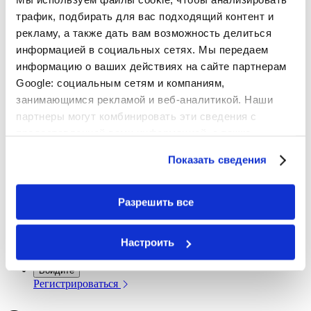
ТОЛСТОВКИ С ПЕЧАТЬЮ
трафик, подбирать для вас подходящий контент и
ПОДАРКИ
рекламу, а также дать вам возможность делиться
ПОДАРКИ
информацией в социальных сетях. Мы передаем
(ET) KALENDERMÄRKMIK 2026
(ET) FOTOKRUUS
информацию о ваших действиях на сайте партнерам
ФОТОКАРТОЧКИ
КАРТЫ
НАСТОЛЬНЫЙ
Google: социальным сетям и компаниям,
КАЛЕНДАРЬ
(ET) DTF TRANSFERKLEEBISED
занимающимся рекламой и веб-аналитикой. Наши
ЗАПИСНЫE КНИЖКИ
партнеры могут комбинировать эти сведения с
ПОДАРОЧНЫE КУПОНЫ
предоставленной вами информацией, а также
ПОДАРОЧНЫЙ КУПОН
данными, которые они получили при использовании
Показать сведения
вами их сервисов.
ИДЕИ
ДЛЯ ШКОЛ
СВАДЬБА
КРЕСТИНЫ
ПУТЕШЕСТВИЯ
Разрешить все
МАМЕ
ПАПЕ
ДЛЯ ДЕТЕЙ
БАБУШКЕ И ДЕДУШКЕ
ДЕНЬ ВСЕХ ВЛЮБЛЁННЫХ
РОЖДЕСТВО
БУТИК
Настроить
ПРЕДЛОЖЕНИЯ
Войдите
Регистрироваться