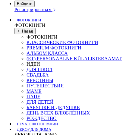
Войдите
Регистрироваться
ФОТОКНИГИ
ФОТОКНИГИ
Назад
ФОТОКНИГИ
КЛАССИЧЕСКИЕ ФОТОКНИГИ
PREMIUM ФОТОКНИГИ
АЛЬБОМ КЛАССА
(ET) PERSONAALNE KÜLALISTERAAMAT
ИДЕИ
ДЛЯ ШКОЛ
СВАДЬБА
КРЕСТИНЫ
ПУТЕШЕСТВИЯ
МАМЕ
ПАПЕ
ДЛЯ ДЕТЕЙ
БАБУШКЕ И ДЕДУШКЕ
ДЕНЬ ВСЕХ ВЛЮБЛЁННЫХ
РОЖДЕСТВО
ПЕЧАТЬ ФОТОГРАФИЙ
ДЕКОР ДЛЯ ДОМА
ДЕКОР ДЛЯ ДОМА