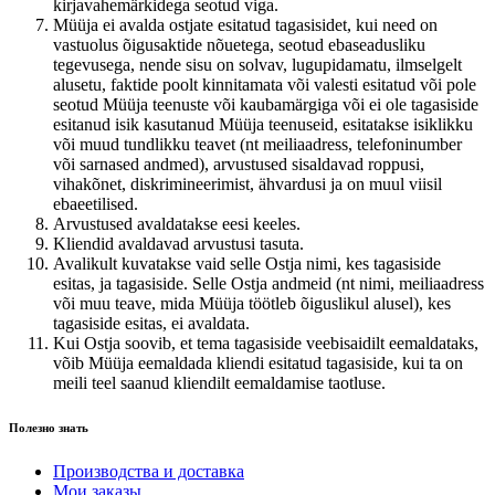
kirjavahemärkidega seotud viga.
Müüja ei avalda ostjate esitatud tagasisidet, kui need on
vastuolus õigusaktide nõuetega, seotud ebaseadusliku
tegevusega, nende sisu on solvav, lugupidamatu, ilmselgelt
alusetu, faktide poolt kinnitamata või valesti esitatud või pole
seotud Müüja teenuste või kaubamärgiga või ei ole tagasiside
esitanud isik kasutanud Müüja teenuseid, esitatakse isiklikku
või muud tundlikku teavet (nt meiliaadress, telefoninumber
või sarnased andmed), arvustused sisaldavad roppusi,
vihakõnet, diskrimineerimist, ähvardusi ja on muul viisil
ebaeetilised.
Arvustused avaldatakse eesi keeles.
Kliendid avaldavad arvustusi tasuta.
Avalikult kuvatakse vaid selle Ostja nimi, kes tagasiside
esitas, ja tagasiside. Selle Ostja andmeid (nt nimi, meiliaadress
või muu teave, mida Müüja töötleb õiguslikul alusel), kes
tagasiside esitas, ei avaldata.
Kui Ostja soovib, et tema tagasiside veebisaidilt eemaldataks,
võib Müüja eemaldada kliendi esitatud tagasiside, kui ta on
meili teel saanud kliendilt eemaldamise taotluse.
Полезно знать
Производства и доставка
Мои заказы