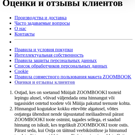
Оценки и отзывы клиентов
Производства и доставка
Часто задаваемые вопросы
О нас
Контакты
Правила и условия покупки
Интеллектуальная собственность
Правила защиты персональных данных
Список обработчиков персональных данных
Cookie
Правила совместного пользования макета ZOOMBOOK
Оценки и отзывы клиентов
Ostjad, kes on soetanud Müüjalt ZOOMBOOKI tooteid
lepingu alusel, võivad väljendada oma hinnangut või
tagasisidet ostetud toodete või Müüja pakutud teenuste kohta.
Hinnangud kogutakse kokku ettevõtte algatusel, võttes
ostjatega ühendust nende täpsustatud meiliaadressil pärast
ZOOMBOOKI toote ostmist, tagades sellega, et saadud
hinnang on isikult, kes tegelikult ZOOMBOOKI toote ostis.
Pärast seda, kui Ostja on täitnud veebiküsitluse ja hinnanud