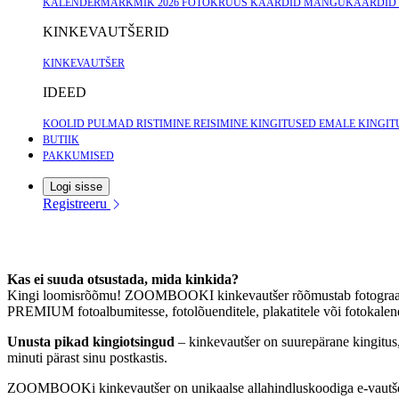
KALENDERMÄRKMIK 2026
FOTOKRUUS
KAARDID
MÄNGUKAARDID
KINKEVAUTŠERID
KINKEVAUTŠER
IDEED
KOOLID
PULMAD
RISTIMINE
REISIMINE
KINGITUSED EMALE
KINGIT
BUTIIK
PAKKUMISED
Logi sisse
Registreeru
Kas ei suuda otsustada, mida kinkida?
Kingi loomisrõõmu! ZOOMBOOKI kinkevautšer rõõmustab fotograafiahuvil
PREMIUM fotoalbumitesse, fotolõuenditele, plakatitele või fotokalend
Unusta pikad kingiotsingud
– kinkevautšer on suurepärane kingitus,
minuti pärast sinu postkastis.
ZOOMBOOKi kinkevautšer on unikaalse allahindluskoodiga e-vautšer. Va