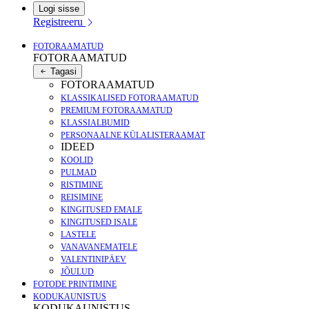
Logi sisse
Registreeru
FOTORAAMATUD
FOTORAAMATUD
Tagasi
FOTORAAMATUD
KLASSIKALISED FOTORAAMATUD
PREMIUM FOTORAAMATUD
KLASSIALBUMID
PERSONAALNE KÜLALISTERAAMAT
IDEED
KOOLID
PULMAD
RISTIMINE
REISIMINE
KINGITUSED EMALE
KINGITUSED ISALE
LASTELE
VANAVANEMATELE
VALENTINIPÄEV
JÕULUD
FOTODE PRINTIMINE
KODUKAUNISTUS
KODUKAUNISTUS