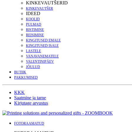
KINKEVAUTŠERID
KINKEVAUTŠER
IDEED
KOOLID
PULMAD
RISTIMINE
REISIMINE
KINGITUSED EMALE
KINGITUSED ISALE
LASTELE
VANAVANEMATELE
VALENTINIPÄEV
JÕULUD
BUTIIK
PAKKUMISED
KKK
Saatmine ja tarne
Kirjutage arvustus
FOTORAAMATUD