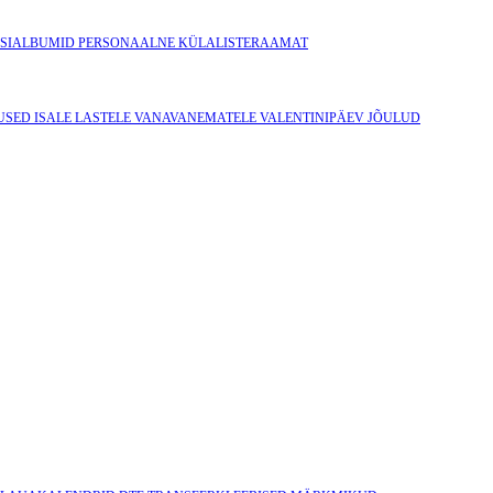
SIALBUMID
PERSONAALNE KÜLALISTERAAMAT
USED ISALE
LASTELE
VANAVANEMATELE
VALENTINIPÄEV
JÕULUD