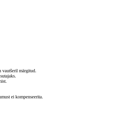
 vautšeril märgitud.
utajaks.
ist.
ksumust ei kompenseerita.