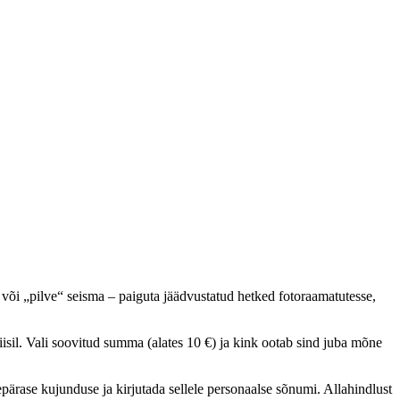
või „pilve“ seisma – paiguta jäädvustatud hetked fotoraamatutesse,
isil. Vali soovitud summa (alates 10 €) ja kink ootab sind juba mõne
ärase kujunduse ja kirjutada sellele personaalse sõnumi. Allahindlust