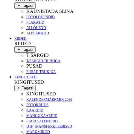
Tagasi
KAUNISTADA SEINA
FOTOLÕUENDID
PLAKATID
AI LÕUEND
AI PLAKATID
RIIDED
RIIDED
Tagasi
T-SÄRGID
T-SÄRGID TRÜKIGA
PUSAD
PUSAD TRÜKIGA
KINGITUSED
KINGITUSED
Tagasi
KINGITUSED
KALENDERMÄRKMIK 2026
FOTOKRUUS
KAARDID
MÄNGUKAARDID
LAUAKALENDRID
DTF TRANSFERKLEEBISED
MÄRKMIKUD