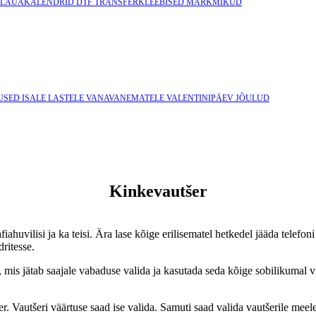
LAUAKALENDRID
DTF TRANSFERKLEEBISED
MÄRKMIKUD
USED ISALE
LASTELE
VANAVANEMATELE
VALENTINIPÄEV
JÕULUD
Kinkevautšer
isi ja ka teisi. Ära lase kõige erilisematel hetkedel jääda telefoni 
ritesse.
 mis jätab saajale vabaduse valida ja kasutada seda kõige sobilikumal vi
utšeri väärtuse saad ise valida. Samuti saad valida vautšerile meelep