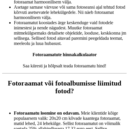
fotoraamat harmoonilisem välja.
Asetage sarnase värvuse või sama fotoseansi ajal tehtud fotod
kõrvuti asetsevatele lehekülgedele. Nii näeb fotoraamat
harmoonilisem välja.
Fotoraamatut koostades ärge keskenduge vaid fotodele
inimestest ja nende nägudest. Muutke fotoraamat
mitmekülgsemaks detailsete objektide, looduse, keskkonna jm
sellisega. Sellised fotod aitavad paremini peegeldada teemat,
meeleolu ja luua hubasust.
Fotoraamatute hinnakalkulaator
Saa kiiresti ja hõlpsalt teada fotoraamatu hind!
Fotoraamat või fotoalbumisse liimitud
fotod?
Fotoraamatu loomine on odavam.
Meie klientide kõige
populaarsem valik: 20x20 cm kõvade kaantega fotoraamat,
matid lehed, 24 lehekülge. Sellist fotoraamatut on võimalik
soetada 25% allahindlusega 17,32 euro eest. Sellise