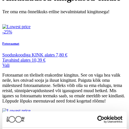
Tee oma ema õnnelikuks erilise isevalmistatud kingitusega!
-25%
Fotoraamat
Sooduskoodiga
KINK
alates
7,80 €
Tavahind
alates
10,39 €
Vali
Fotoraamat on tõeliselt erakordne kingitus. See on väga hea valik
neile, kes otsivad sooja ja ilusat kingitust. Paiguta kõik oma
mälestused fotoraamatusse. Selleks võib olla su ema elulugu, tema
reisid, sünnipäevapidustused või igasugused muud hetked. Mis
iganes su fotoraamatu teemaks saab, su emale meeldib see kindlasti.
Lõppude lõpuks meenutavad need fotod kogetud rõõmu!
-42%
Fotolõuend