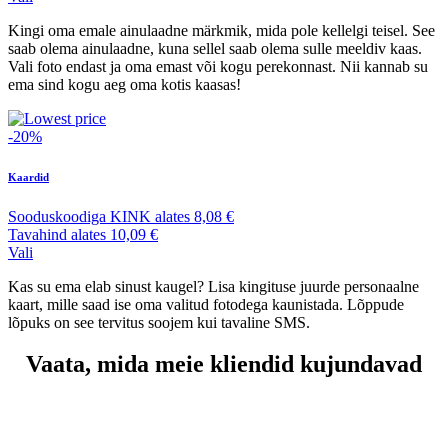
Kingi oma emale ainulaadne märkmik, mida pole kellelgi teisel. See
saab olema ainulaadne, kuna sellel saab olema sulle meeldiv kaas.
Vali foto endast ja oma emast või kogu perekonnast. Nii kannab su
ema sind kogu aeg oma kotis kaasas!
-20%
Kaardid
Sooduskoodiga
KINK
alates
8,08 €
Tavahind
alates
10,09 €
Vali
Kas su ema elab sinust kaugel? Lisa kingituse juurde personaalne
kaart, mille saad ise oma valitud fotodega kaunistada. Lõppude
lõpuks on see tervitus soojem kui tavaline SMS.
Vaata, mida meie kliendid kujundavad