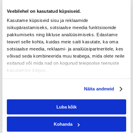
Sooduskoodiga
KINK
alates
11,02 €
Veebilehel on kasutatud küpsiseid.
Tavahind
alates
19,00 €
Kasutame küpsiseid sisu ja reklaamide
Vali
isikupärastamiseks, sotsiaalse meedia funktsioonide
Fotolõuend – eksklusiivne kingitus emale. Kujundusprotsess on
pakkumiseks ning liikluse analüüsimiseks. Edastame
väga lihtne – selleks kulub vaid mõned minutid. Pead valima vaid
teavet selle kohta, kuidas meie saiti kasutate, ka oma
kõige ilusama foto oma emast, laadima selle kujundusprogrammi ja
esitama oma tellimuse. Fotolõuend kaunistab ideaalselt su ema kodu
sotsiaalse meedia, reklaami- ja analüüsipartneritele, kes
seinu!
võivad seda kombineerida muu teabega, mida olete neile
esitanud või mida nad on kogunud teiepoolse teenuste
-25%
kasutamise käigus.
Fotokalender
Näita andmeid
Sooduskoodiga
KINK
alates
11,77 €
Tavahind
alates
15,69 €
Vali
Luba kõik
Fotokalender – eriti soe kingitus emale, mis rõõmustab teda kogu
aasta! Ideaalne, kui sul on vähem fotosid. Samas kui fotoraamatu
jaoks on vaja vähemalt 25 fotot, siis kalendri kujundamiseks piisab
Kohanda
13 fotost. Kalendrisse võid märkida ka ema jaoks olulised