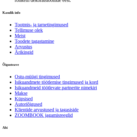
rohkem dekoratsioonide eest.
Kasulik info
Tootmis- ja tarnetingimused
Tellimuse olek
Meist
Toodete tagastamine
Arvustus
Ärikingid
Õigusteave
Ostu-müügi tingimused
Isikuandmete töötlemise tingimused ja kord
Isikuandmeid töötlevate partnerite nimekiri
Makse
Küpsised
Autoriõigused
Klientide arvustused ja tagasiside
ZOOMBOOK jagamisreeglid
Abi