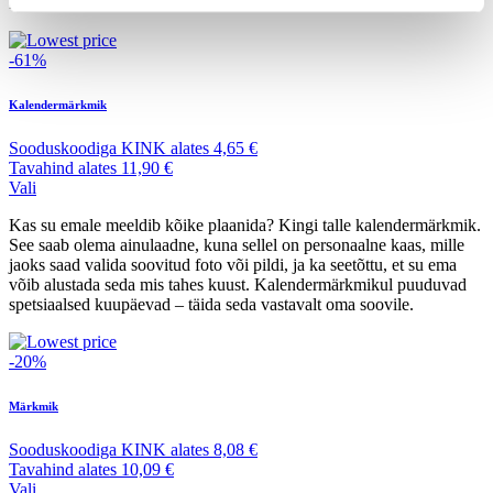
kuupäevad: sünnipäevad või muud perekondlikud tähtpäevad.
-61%
Kalendermärkmik
Sooduskoodiga
KINK
alates
4,65 €
Tavahind
alates
11,90 €
Vali
Kas su emale meeldib kõike plaanida? Kingi talle kalendermärkmik.
See saab olema ainulaadne, kuna sellel on personaalne kaas, mille
jaoks saad valida soovitud foto või pildi, ja ka seetõttu, et su ema
võib alustada seda mis tahes kuust. Kalendermärkmikul puuduvad
spetsiaalsed kuupäevad – täida seda vastavalt oma soovile.
-20%
Märkmik
Sooduskoodiga
KINK
alates
8,08 €
Tavahind
alates
10,09 €
Vali