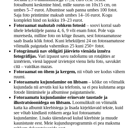
fotoalbumi keskmine hind, mille suurus on 10x15 cm, on
umbes 5–7 eurot. Albumisse saab panna umbes 100 fotot.
Saja foto printimine maksab umbes 14–16 eurot. Kogu
komplekti hind on kokku 19–23 eurot.
Fotoraamat mahutab rohkem fotosid
– soovi korral saab
ühele leheküljele panna 4, 6, 9 või enam fotot. Pole vaja
muretseda, milline foto on kõige ilusam, sest fotoraamatusse
saab lisada kõik fotod. Kuni leheküljeni 24 on fotoraamatusse
võimalik paigutada vahemikus 25 kuni 250+ fotot.
Fotogrāmatā nav obligāti jāievieto vienāda izmēra
fotogrāfijas.
Vari izpaust savu radošumu un rotaļāties ar
izmēriem, vienā lappusē izvietojot vienu lielu foto, savukārt
citā – vairākas mazas.
Fotoraamat on õhem ja kergem,
nii võtab see kodus vähem
ruumi.
Fotoraamatu kujundamine on lihtsam
– kõike on võimalik
kujundada nii arvutis kui ka telefonis, sa ei pea kulutama aega
fotode liimimisele ja albumisse paigutamisele.
Fotoraamatu kujundamine erinevate taustade ja
illustratsioonidega on lihtsam.
Loomulikult on võimalik
katta ka albumit kleebistega ja lisada kirjeldavaid tekste, kuid
see võtab kindlasti rohkem aega kui fotoraamatu
kujundamine. Lisaks täiendavad kulud kleebiste ja muude
kaunistuste eest. Meie kujundusprogrammis ei pea maksma