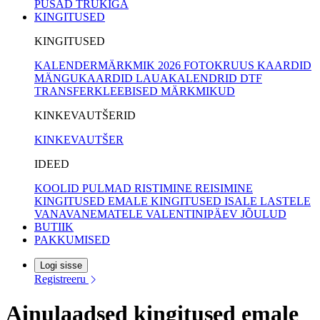
PUSAD TRÜKIGA
KINGITUSED
KINGITUSED
KALENDERMÄRKMIK 2026
FOTOKRUUS
KAARDID
MÄNGUKAARDID
LAUAKALENDRID
DTF
TRANSFERKLEEBISED
MÄRKMIKUD
KINKEVAUTŠERID
KINKEVAUTŠER
IDEED
KOOLID
PULMAD
RISTIMINE
REISIMINE
KINGITUSED EMALE
KINGITUSED ISALE
LASTELE
VANAVANEMATELE
VALENTINIPÄEV
JÕULUD
BUTIIK
PAKKUMISED
Logi sisse
Registreeru
Ainulaadsed kingitused emale