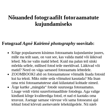
Nõuanded fotograafilt fotoraamatute
kujundamiseks
Fotograaf
Agnė Kairienė photography
soovitab:
Kõige populaarsem küsimus fotoraamatu kujundamise juures,
mille ma teilt saan, on vast see, kas valida matid või läikivad
lehed. Ma ise valin matid lehed. Kuid ma palun teil siiski
mõelda sellele, millised fotod teile meeldivad. Läikivad või
matid? Need on väga sarnased fotoraamatu lehtedele.
ZOOMBOOKI abil on fotoraamatusse võimalik lisada fotosid
kui ka teksti. Miks mitte seda võimalust kasutada? Ma lisan
oma reisi fotoraamatutesse alati külastatud kohtade nimed.
Ärge kartke „mängida“ fotode suurusega fotoraamatus.
Lisage veidi vürtsi suureformaadiliste fotodega. Aga valige
kindlasti kõrge kvaliteediga fotod, et nad ei kaotaks oma
teravust. Asetage sarnase värvuse või sama fotoseansi ajal
tehtud fotod kõrvuti asetsevatele lehekülgedele. Nii näeb