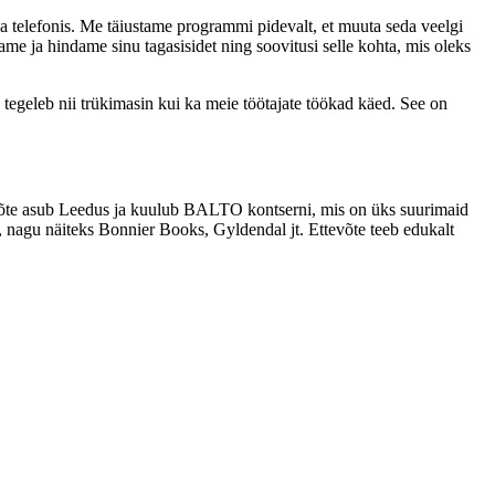
a telefonis. Me täiustame programmi pidevalt, et muuta seda veelgi
e ja hindame sinu tagasisidet ning soovitusi selle kohta, mis oleks
 tegeleb nii trükimasin kui ka meie töötajate töökad käed. See on
võte asub Leedus ja kuulub BALTO kontserni, mis on üks suurimaid
e, nagu näiteks Bonnier Books, Gyldendal jt. Ettevõte teeb edukalt