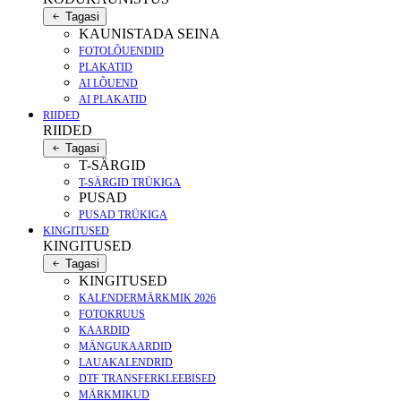
Tagasi
KAUNISTADA SEINA
FOTOLÕUENDID
PLAKATID
AI LÕUEND
AI PLAKATID
RIIDED
RIIDED
Tagasi
T-SÄRGID
T-SÄRGID TRÜKIGA
PUSAD
PUSAD TRÜKIGA
KINGITUSED
KINGITUSED
Tagasi
KINGITUSED
KALENDERMÄRKMIK 2026
FOTOKRUUS
KAARDID
MÄNGUKAARDID
LAUAKALENDRID
DTF TRANSFERKLEEBISED
MÄRKMIKUD