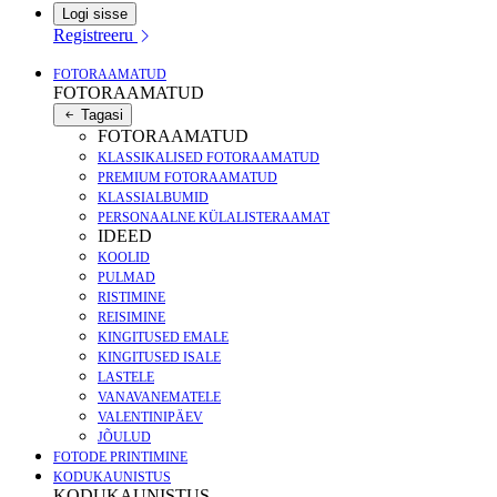
Logi sisse
Registreeru
FOTORAAMATUD
FOTORAAMATUD
Tagasi
FOTORAAMATUD
KLASSIKALISED FOTORAAMATUD
PREMIUM FOTORAAMATUD
KLASSIALBUMID
PERSONAALNE KÜLALISTERAAMAT
IDEED
KOOLID
PULMAD
RISTIMINE
REISIMINE
KINGITUSED EMALE
KINGITUSED ISALE
LASTELE
VANAVANEMATELE
VALENTINIPÄEV
JÕULUD
FOTODE PRINTIMINE
KODUKAUNISTUS
KODUKAUNISTUS