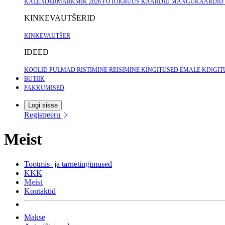
KALENDERMÄRKMIK 2026
FOTOKRUUS
KAARDID
MÄNGUKAARDID
KINKEVAUTŠERID
KINKEVAUTŠER
IDEED
KOOLID
PULMAD
RISTIMINE
REISIMINE
KINGITUSED EMALE
KINGIT
BUTIIK
PAKKUMISED
Logi sisse
Registreeru
Meist
Tootmis- ja tarnetingimused
KKK
Meist
Kontaktid
Makse