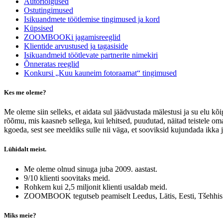
Autoriõigused
Ostutingimused
Isikuandmete töötlemise tingimused ja kord
Küpsised
ZOOMBOOKi jagamisreeglid
Klientide arvustused ja tagasiside
Isikuandmeid töötlevate partnerite nimekiri
Õnneratas reeglid
Konkursi „Kuu kauneim fotoraamat“ tingimused
Kes me oleme?
Me oleme siin selleks, et aidata sul jäädvustada mälestusi ja su elu k
rõõmu, mis kaasneb sellega, kui lehitsed, puudutad, näitad teistele oma
kgoeda, sest see meeldiks sulle nii väga, et sooviksid kujundada ikka ja
Lühidalt meist.
Me oleme olnud sinuga juba 2009. aastast.
9/10 klienti soovitaks meid.
Rohkem kui 2,5 miljonit klienti usaldab meid.
ZOOMBOOK tegutseb peamiselt Leedus, Lätis, Eesti, Tšehhis ja 
Miks meie?