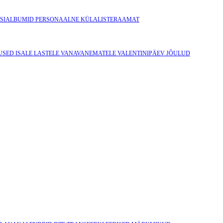
SIALBUMID
PERSONAALNE KÜLALISTERAAMAT
USED ISALE
LASTELE
VANAVANEMATELE
VALENTINIPÄEV
JÕULUD