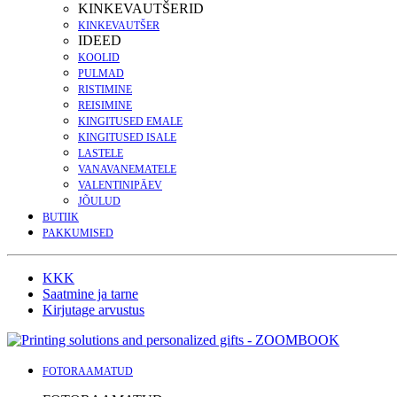
KINKEVAUTŠERID
KINKEVAUTŠER
IDEED
KOOLID
PULMAD
RISTIMINE
REISIMINE
KINGITUSED EMALE
KINGITUSED ISALE
LASTELE
VANAVANEMATELE
VALENTINIPÄEV
JÕULUD
BUTIIK
PAKKUMISED
KKK
Saatmine ja tarne
Kirjutage arvustus
FOTORAAMATUD