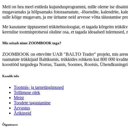
Meil on hea meel esitleda kujundusprogrammi, mille oleme ise disainin
mugavamaks ja hõlpsamaks fotoraamatute, -lõuendite, kalendrite, kale
sulle kõige mugavam, ja me üritame neid arvesse võtta täiustamise prot
Me kasutame tipptasemel trükitehnoloogiat, et tagada kõrgeim trükikva
keerulise tootmisprotsessi oluline osa, et tagada ideaalsed tulemused,
Mis seisab nime ZOOMBOOK taga?
ZOOMBOOK on ettevõtte UAB "BALTO Trader" projekt, mis arendati vä
raamatute trükkijaid Baltikumis, trükkides rohkem kui 800 000 kvalitee
koostööd turgudega Norras, Taanis, Soomes, Rootsis, Ühendkuningriigi
Kasulik info
Tootmis- ja tarnetingimused
Tellimuse olek
Meist
Toodete tagastamine
Arvustus
Ärikingid
Õigusteave