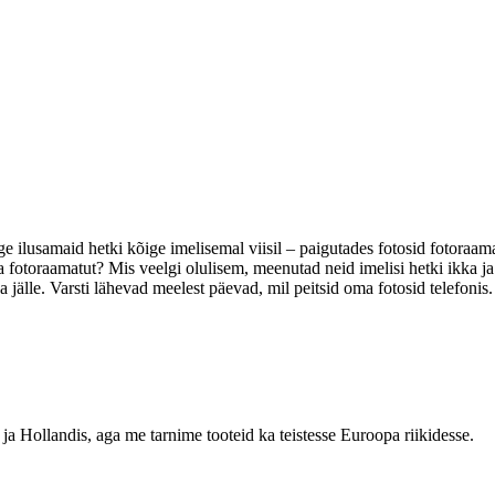
õige ilusamaid hetki kõige imelisemal viisil – paigutades fotosid fotor
 fotoraamatut? Mis veelgi olulisem, meenutad neid imelisi hetki ikka ja 
 jälle. Varsti lähevad meelest päevad, mil peitsid oma fotosid telefonis.
Hollandis, aga me tarnime tooteid ka teistesse Euroopa riikidesse.