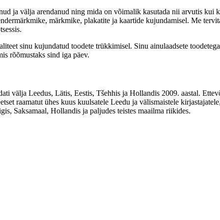
ud ja välja arendanud ning mida on võimalik kasutada nii arvutis kui k
ndermärkmike, märkmike, plakatite ja kaartide kujundamisel. Me tervitam
sessis.
liteet sinu kujundatud toodete trükkimisel. Sinu ainulaadsete toodetega
 mis rõõmustaks sind iga päev.
lja Leedus, Lätis, Eestis, Tšehhis ja Hollandis 2009. aastal. Ette
tset raamatut ühes kuus kuulsatele Leedu ja välismaistele kirjastajatel
s, Saksamaal, Hollandis ja paljudes teistes maailma riikides.