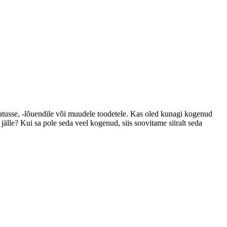
aamatusse, -lõuendile või muudele toodetele. Kas oled kunagi kogenud
jälle? Kui sa pole seda veel kogenud, siis soovitame siiralt seda