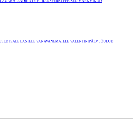
LAUAKALENDRID
DTF TRANSFERKLEEBISED
MÄRKMIKUD
USED ISALE
LASTELE
VANAVANEMATELE
VALENTINIPÄEV
JÕULUD