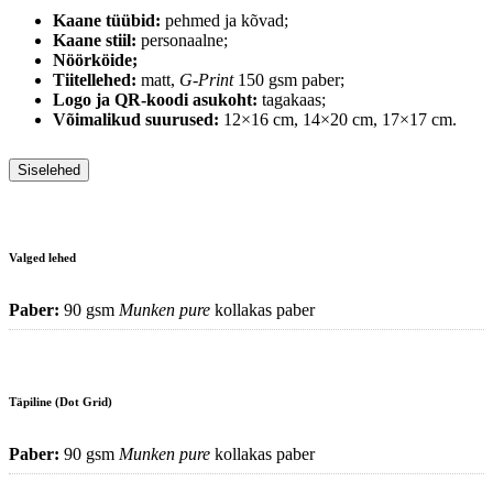
Kaane tüübid:
pehmed ja kõvad;
Kaane stiil:
personaalne;
Nöörköide;
Tiitellehed:
matt,
G-Print
150 gsm paber;
Logo ja QR-koodi asukoht:
tagakaas;
Võimalikud suurused:
12×16 cm, 14×20 cm, 17×17 cm.
Siselehed
Valged lehed
Paber:
90 gsm
Munken pure
kollakas paber
Täpiline (Dot Grid)
Paber:
90 gsm
Munken pure
kollakas paber