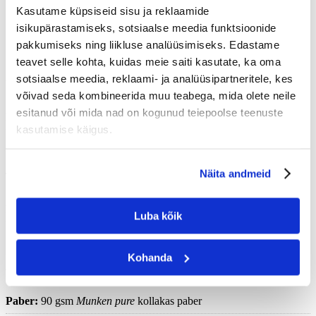
Tiitellehed:
matt,
G-Print
150 gsm paber;
Kasutame küpsiseid sisu ja reklaamide
Logo ja QR-koodi asukoht:
tagakaas;
isikupärastamiseks, sotsiaalse meedia funktsioonide
Võimalikud suurused:
12×16 cm, 14×20 cm, 17×17 cm.
pakkumiseks ning liikluse analüüsimiseks. Edastame
teavet selle kohta, kuidas meie saiti kasutate, ka oma
sotsiaalse meedia, reklaami- ja analüüsipartneritele, kes
Valged lehed
võivad seda kombineerida muu teabega, mida olete neile
esitanud või mida nad on kogunud teiepoolse teenuste
Paber:
90 gsm
Munken pure
kollakas paber
kasutamise käigus.
Näita andmeid
Täpiline (Dot Grid)
Paber:
90 gsm
Munken pure
kollakas paber
Luba kõik
Kohanda
Joonelised
Paber:
90 gsm
Munken pure
kollakas paber