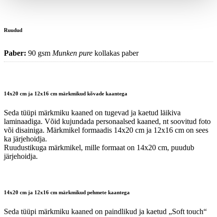
Ruudud
Paber:
90 gsm
Munken pure
kollakas paber
14x20 cm ja 12x16 cm märkmikud kõvade kaantega
Seda tüüpi märkmiku kaaned on tugevad ja kaetud läikiva
laminaadiga. Võid kujundada personaalsed kaaned, nt soovitud foto
või disainiga. Märkmikel formaadis 14x20 cm ja 12x16 cm on sees
ka järjehoidja.
Ruudustikuga märkmikel, mille formaat on 14x20 cm, puudub
järjehoidja.
14x20 cm ja 12x16 cm märkmikud pehmete kaantega
Seda tüüpi märkmiku kaaned on paindlikud ja kaetud „Soft touch“