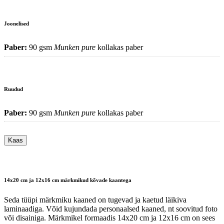
Joonelised
Paber:
90 gsm
Munken pure
kollakas paber
Ruudud
Paber:
90 gsm
Munken pure
kollakas paber
Kaas
14x20 cm ja 12x16 cm märkmikud kõvade kaantega
Seda tüüpi märkmiku kaaned on tugevad ja kaetud läikiva
laminaadiga. Võid kujundada personaalsed kaaned, nt soovitud foto
või disainiga. Märkmikel formaadis 14x20 cm ja 12x16 cm on sees