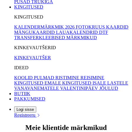
PUSAD TRÜKIGA
KINGITUSED
KINGITUSED
KALENDERMÄRKMIK 2026
FOTOKRUUS
KAARDID
MÄNGUKAARDID
LAUAKALENDRID
DTF
TRANSFERKLEEBISED
MÄRKMIKUD
KINKEVAUTŠERID
KINKEVAUTŠER
IDEED
KOOLID
PULMAD
RISTIMINE
REISIMINE
KINGITUSED EMALE
KINGITUSED ISALE
LASTELE
VANAVANEMATELE
VALENTINIPÄEV
JÕULUD
BUTIIK
PAKKUMISED
Logi sisse
Registreeru
Meie klientide märkmikud