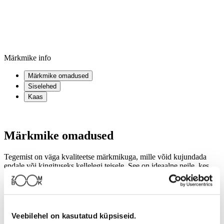
Märkmike info
Märkmike omadused
Siselehed
Kaas
Märkmike omadused
Tegemist on väga kvaliteetse märkmikuga, mille võid kujundada
endale või kingituseks kellelegi teisele. See on ideaalne neile, kes
soovivad oma foto või disainiga märkmikku. Valikus on mitu
formaati, mitmed kaanetüübid ja siselehed.
Kaane tüübid:
pehmed ja kõvad;
Kaane stiil:
personaalne;
Veebilehel on kasutatud küpsiseid.
Nöörköide;