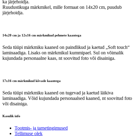
ka järjehoidja.
Ruudustikuga märkmikel, mille formaat on 14x20 cm, puudub
järjehoidja.
14x20 cm ja 12x16 cm märkmikud pehmete kaantega
Seda tüüpi märkmiku kaaned on paindlikud ja kaetud „Soft touch“
laminaadiga. Lisaks on märkmikul kummipael. Sul on võimalik
kujundada personaalne kaas, nt soovitud foto või disainiga.
17x16 cm märkmikud kõvade kaantega
Seda tüüpi märkmiku kaaned on tugevad ja kaetud läikiva
laminaadiga. Võid kujundada personaalsed kaaned, nt soovitud foto
või disainiga.
Kasulik info
Tootmis- ja tarnetingimused
Tellimuse olek