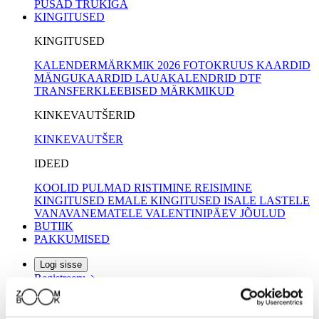
PUSAD TRÜKIGA
KINGITUSED
KINGITUSED
KALENDERMÄRKMIK 2026
FOTOKRUUS
KAARDID
MÄNGUKAARDID
LAUAKALENDRID
DTF
TRANSFERKLEEBISED
MÄRKMIKUD
KINKEVAUTŠERID
KINKEVAUTŠER
IDEED
KOOLID
PULMAD
RISTIMINE
REISIMINE
KINGITUSED EMALE
KINGITUSED ISALE
LASTELE
VANAVANEMATELE
VALENTINIPÄEV
JÕULUD
BUTIIK
PAKKUMISED
Logi sisse
Registreeru
Õnneratas reeglid