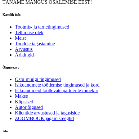
TÄNAME MÄNGUS OSALEMISE EEST!
Kasulik info
Tootmis- ja tarnetingimused
Tellimuse olek
Meist
Toodete tagastamine
Arvustus
Ärikingid
Õigusteave
Ostu-müügi tingimused
Isikuandmete töötlemise tingimused ja kord
Isikuandmeid töötlevate partnerite nimekiri
Makse
Küpsised
Autoriõigused
Klientide arvustused ja tagasiside
ZOOMBOOK jagamisreeglid
Abi