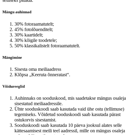
selliseks pidada.
Mängu auhinnad
30% fotoraamatutelt;
45% fotolõuenditelt;
30% kaartidelt;
30% kõigile toodetele;
50% klassikalistelt fotoraamatutelt.
Mängimine
Sisesta oma meiliaadress
Klõpsa „Keeruta õnneratast“.
Võidureeglid
Auhinnaks on sooduskood, mis saadetakse mängus osaleja
sisestatud meiliaadressile.
Ühte sooduskoodi saab kasutada vaid ühe ostu (tellimuse)
tegemiseks. Võidetud sooduskoodi saab kasutada pärast
ostukorvis sisestamist.
Sooduskoodi saab kasutada 10 päeva jooksul alates selle
kättesaamisest meili teel aadressil, mille on mängus osaleja