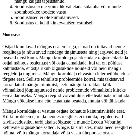
mängu käigus täpsustanud.
Soodustusi ei ole võimalik vahetada sularaha või muude
zoombook.ee toodete vastu.
Soodustused ei ole kumulatiivsed.
Soodustus ei kehti kinkevautšeri ostmisel.
Muu teave
Ostjad kinnitavad mängus osalemisega, et nad on tuttavad nende
reeglitega ja nõustuvad nendega tingimusteta ning järgivad neid ja
peavad neist kinni. Mängu korraldaja jätab endale õiguse takistada
ostjal mängus osalemast või ostja eemaldada, kui tal on põhjust
kahtlustada, et ostja rikub õigusaktide nõudeid või neid mängu
reegleid ja tingimusi. Mängu korraldaja ei vastuta internetiühenduse
tõrgete eest. Selliste tehniliste probleemide korral, mis takistavad
korraldatud mängu toimimist, teeb mängu korraldaja kõik
võimalikud jõupingutused nende probleemide võimalikult kiireks
eemaldamiseks. Mängu reeglid võivad ilma ette teatamata muutuda.
Mängu võidakse ilma ette teatamata peatada, muuta või tühistada.
Mängu korraldaja ei vastuta ostjate kohatute käitumisviiside eest.
Kõiki probleeme, mida nendes reeglites ei mainita, reguleerivad
tsiviilseadustiku, tarbijakaitseõiguste ja muude Leedu Vabariigi
kehtivate õigusaktide sätted. Kõigis küsimustes, mida need reeglid ei
hõlma, võib mängu korraldaja võtta vastu ühepoolse otsuse