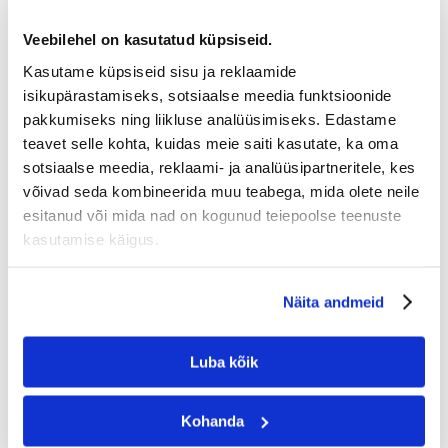
Veebilehel on kasutatud küpsiseid.
Tootmis- ja tarnetingimused
KKK
Kasutame küpsiseid sisu ja reklaamide
Meist
Kontaktid
isikupärastamiseks, sotsiaalse meedia funktsioonide
pakkumiseks ning liikluse analüüsimiseks. Edastame
teavet selle kohta, kuidas meie saiti kasutate, ka oma
Makse
Autoriõigused
sotsiaalse meedia, reklaami- ja analüüsipartneritele, kes
Ostutingimused
võivad seda kombineerida muu teabega, mida olete neile
Isikuandmete töötlemise tingimused ja kord
esitanud või mida nad on kogunud teiepoolse teenuste
Küpsised
ZOOMBOOKi jagamisreeglid
kasutamise käigus.
Klientide arvustused ja tagasiside
Isikuandmeid töötlevate partnerite nimekiri
Õnneratas reeglid
Näita andmeid
Konkursi „Kuu kauneim fotoraamat“ tingimused
Mängu korraldaja: BALTO trader UAB, registreerimisnumber
302429186, registreeritud aadress: Utenos g. 41B, Vilnius (edaspidi
Luba kõik
„mängu korraldaja“).
Mängu asukoht: mängu korraldajale kuuluv veebisait
Kohanda
www.zoombook.ee.