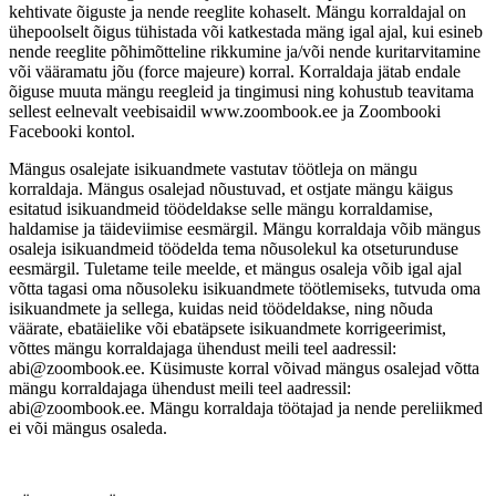
kehtivate õiguste ja nende reeglite kohaselt. Mängu korraldajal on
ühepoolselt õigus tühistada või katkestada mäng igal ajal, kui esineb
nende reeglite põhimõtteline rikkumine ja/või nende kuritarvitamine
või vääramatu jõu (force majeure) korral. Korraldaja jätab endale
õiguse muuta mängu reegleid ja tingimusi ning kohustub teavitama
sellest eelnevalt veebisaidil www.zoombook.ee ja Zoombooki
Facebooki kontol.
Mängus osalejate isikuandmete vastutav töötleja on mängu
korraldaja. Mängus osalejad nõustuvad, et ostjate mängu käigus
esitatud isikuandmeid töödeldakse selle mängu korraldamise,
haldamise ja täideviimise eesmärgil. Mängu korraldaja võib mängus
osaleja isikuandmeid töödelda tema nõusolekul ka otseturunduse
eesmärgil. Tuletame teile meelde, et mängus osaleja võib igal ajal
võtta tagasi oma nõusoleku isikuandmete töötlemiseks, tutvuda oma
isikuandmete ja sellega, kuidas neid töödeldakse, ning nõuda
väärate, ebatäielike või ebatäpsete isikuandmete korrigeerimist,
võttes mängu korraldajaga ühendust meili teel aadressil:
abi@zoombook.ee. Küsimuste korral võivad mängus osalejad võtta
mängu korraldajaga ühendust meili teel aadressil:
abi@zoombook.ee. Mängu korraldaja töötajad ja nende pereliikmed
ei või mängus osaleda.