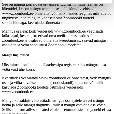
See on mängu korraldaja organiseeritud mäng, mille raames on
klientidel, kes on mängu toimumise ajal leidnud veebisaidil
www.zoombook.ee õnneratta, võimalik nendes reeglites määratletud
tingimuste ja toimingute kohaselt osta Zoombooki tooteid
soodushinnaga, keerutades õnneratast.
Mängus osaleja: kõik veebisaidi www.zoombook.ee veebisaidi
külastajad, kes registreerivad oma meiliaadressi aadressil
zoombook.ee ja osalevad õnneratta keerutamises, saavad mängust
osa võtta ja võita soodustusi Zoombooki toodetelt.
Mängu tingimused
Üks inimene saab ühe meiliaadressiga registreerides mängust osa
võtta vaid ühe korra.
Keerutades veebisaidil www.zoombook.ee õnneratast, võib mängus
osaleja võita suvalise auhinna (sooduskoodi), mida on võimalik
kasutada Zoombooki toodete ostmiseks veebisaidil
www.zoombook.ee.
Mängu korraldaja võib esitada mängus osalejatele teavet mängu
kohta ja selle mängu tingimusi, millest mängu osavõtja osa võtab.
Sellised informatiivsed teated ei ole otseturundusteated ja neid ei saa